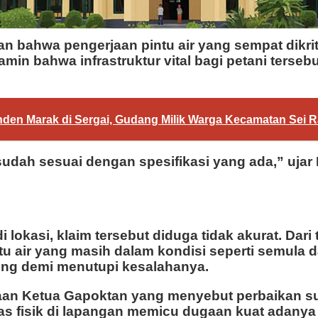
bahwa pengerjaan pintu air yang sempat dikriti
in bahwa infrastruktur vital bagi petani tersebu
n Marak di Sergai, Gudang Milik Warga Kecamatan Sei R
dah sesuai dengan spesifikasi yang ada,” ujar 
okasi, klaim tersebut diduga tidak akurat. Dari 
ntu air yang masih dalam kondisi seperti semula 
hong demi menutupi kesalahanya.
ataan Ketua Gapoktan yang menyebut perbaikan 
as fisik di lapangan memicu dugaan kuat adanya 