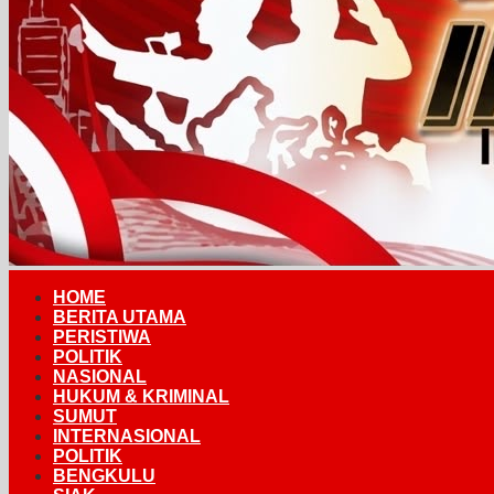
HOME
BERITA UTAMA
PERISTIWA
POLITIK
NASIONAL
HUKUM & KRIMINAL
SUMUT
INTERNASIONAL
POLITIK
BENGKULU