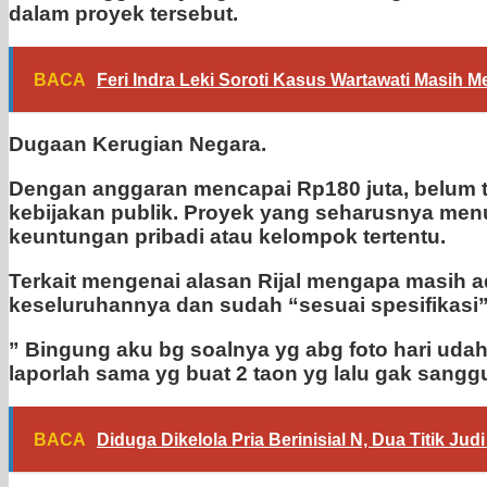
dalam proyek tersebut.
BACA
Feri Indra Leki Soroti Kasus Wartawati Masih
Dugaan Kerugian Negara.
Dengan anggaran mencapai Rp180 juta, belum t
kebijakan publik. Proyek yang seharusnya menu
keuntungan pribadi atau kelompok tertentu.
Terkait mengenai alasan Rijal mengapa masih ad
keseluruhannya dan sudah “sesuai spesifikasi
” Bingung aku bg soalnya yg abg foto hari udah 
laporlah sama yg buat 2 taon yg lalu gak sanggu
BACA
Diduga Dikelola Pria Berinisial N, Dua Titik Ju