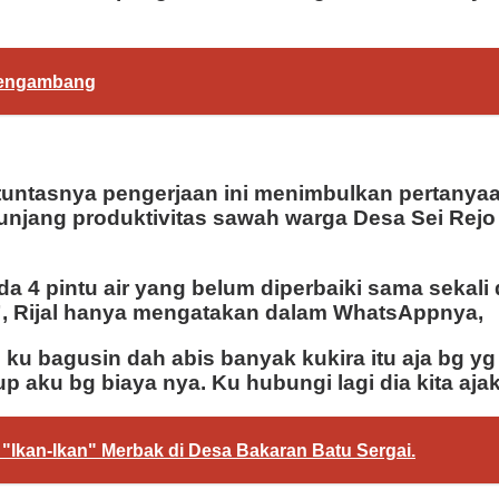
 Mengambang
untasnya pengerjaan ini menimbulkan pertanyaa
njang produktivitas sawah warga Desa Sei Rejo 
a 4 pintu air yang belum diperbaiki sama sekali
”, Rijal hanya mengatakan dalam WhatsAppnya,
ku bagusin dah abis banyak kukira itu aja bg yg 
p aku bg biaya nya. Ku hubungi lagi dia kita aja
di "Ikan-Ikan" Merbak di Desa Bakaran Batu Sergai.