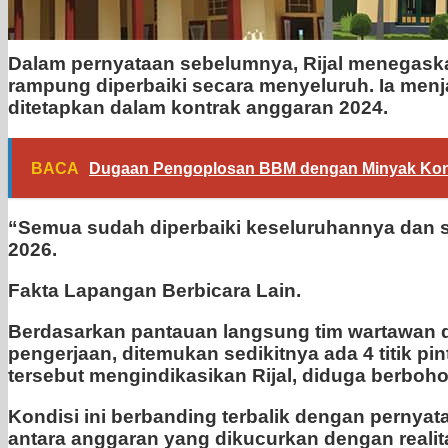
Dalam pernyataan sebelumnya, Rijal menegaskan 
rampung diperbaiki secara menyeluruh. Ia menjam
ditetapkan dalam kontrak anggaran 2024.
BACA
Dugaan Pengoplosan BBM dengan Minyak Konde
“Semua sudah diperbaiki keseluruhannya dan su
2026.
Fakta Lapangan Berbicara Lain.
Berdasarkan pantauan langsung tim wartawan di l
pengerjaan, ditemukan sedikitnya ada 4 titik pi
tersebut mengindikasikan Rijal, diduga berbo
Kondisi ini berbanding terbalik dengan perny
antara anggaran yang dikucurkan dengan realit