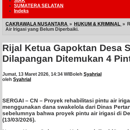
SIAK
SUMATERA SELATAN
Indeks
CAKRAWALA NUSANTARA
»
HUKUM & KRIMINAL
»
R
Air Irigasi yang Belum Diperbaiki.
Rijal Ketua Gapoktan Desa 
Dilapangan Ditemukan 4 Pintu
Jumat, 13 Maret 2026, 14:34 WIB
oleh
Syahrial
oleh
Syahrial
SERGAI – CN – Proyek rehabilitasi pintu air ir
menggunakan dana swakelola dari Dinas Pertania
sebelumnya bahwa proyek pintu air irigasi di De
(13/03/2026).