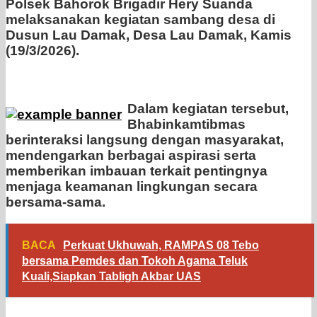
Polsek Bahorok Brigadir Hery Suanda
melaksanakan kegiatan sambang desa di
Dusun Lau Damak, Desa Lau Damak, Kamis
(19/3/2026).
Dalam kegiatan tersebut,
Bhabinkamtibmas
berinteraksi langsung dengan masyarakat,
mendengarkan berbagai aspirasi serta
memberikan imbauan terkait pentingnya
menjaga keamanan lingkungan secara
bersama-sama.
BACA
Perkuat Ukhuwah, RAMPAS 08 Tebo
bersama Pemdes dan Tokoh Agama Teluk
Kuali,Siapkan Tabligh Akbar UAS