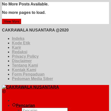
No More Posts Available.
No more pages to load.
View More
CAKRAWALA NUSANTARA @2020
Indeks
Kode Etik
Karir
Redaksi
Privacy Policy
Disclaimer
Tentang Kami
Kontak Kami
Form Pengaduan
Pedoman Media Siber
Pencarian