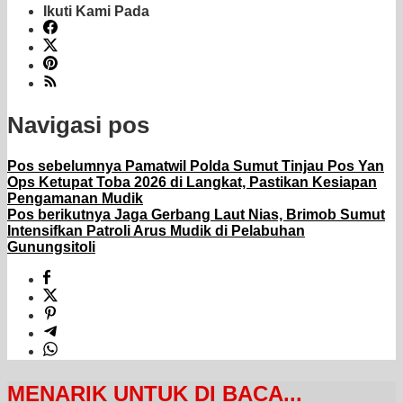
Ikuti Kami Pada
Navigasi pos
Pos sebelumnya
Pamatwil Polda Sumut Tinjau Pos Yan
Ops Ketupat Toba 2026 di Langkat, Pastikan Kesiapan
Pengamanan Mudik
Pos berikutnya
Jaga Gerbang Laut Nias, Brimob Sumut
Intensifkan Patroli Arus Mudik di Pelabuhan
Gunungsitoli
MENARIK UNTUK DI BACA...