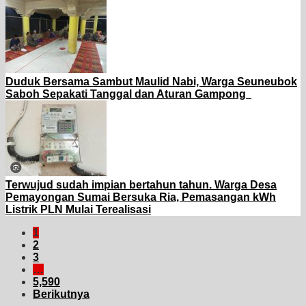
Duduk Bersama Sambut Maulid Nabi, Warga Seuneubok
Saboh Sepakati Tanggal dan Aturan Gampong
Terwujud sudah impian bertahun tahun. Warga Desa
Pemayongan Sumai Bersuka Ria, Pemasangan kWh
Listrik PLN Mulai Terealisasi
1
2
3
…
5,590
Berikutnya