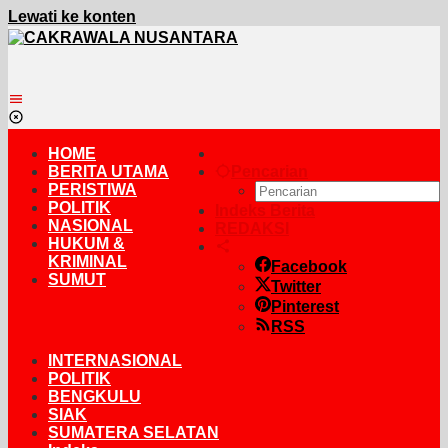
Lewati ke konten
HOME
BERITA UTAMA
Pencarian
PERISTIWA
POLITIK
Indeks Berita
NASIONAL
REDAKSI
HUKUM &
KRIMINAL
Facebook
SUMUT
Twitter
Pinterest
RSS
INTERNASIONAL
POLITIK
BENGKULU
SIAK
SUMATERA SELATAN