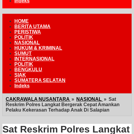
Indeks
HOME
BERITA UTAMA
PERISTIWA
POLITIK
NASIONAL
HUKUM & KRIMINAL
SUMUT
INTERNASIONAL
POLITIK
BENGKULU
SIAK
SUMATERA SELATAN
Indeks
CAKRAWALA NUSANTARA
»
NASIONAL
»
Sat
Reskrim Polres Langkat Bergerak Cepat Amankan
Pelaku Kekerasan Terhadap Anak Di Salapian
Sat Reskrim Polres Langkat