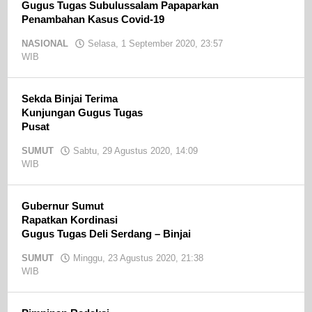
Gugus Tugas Subulussalam Papaparkan
Penambahan Kasus Covid-19
NASIONAL
Selasa, 1 September 2020, 23:57
WIB
oleh
admin
Sekda Binjai Terima
Kunjungan Gugus Tugas
Pusat
SUMUT
Sabtu, 29 Agustus 2020, 14:09
WIB
oleh
admin
Gubernur Sumut
Rapatkan Kordinasi
Gugus Tugas Deli Serdang – Binjai
SUMUT
Minggu, 23 Agustus 2020, 21:38
WIB
oleh
admin