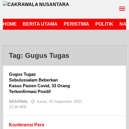
Lewati
ke
konten
HOME
BERITA UTAMA
PERISTIWA
POLITIK
NAS
Tag:
Gugus Tugas
Gugus Tugas
Subulussalam Beberkan
Kasus Pasien Covid, 33 Orang
Terkonfirmasi Positif
NASIONAL
Jumat, 25 September 2020,
23:36 WIB
oleh
admin
Konferensi Pers