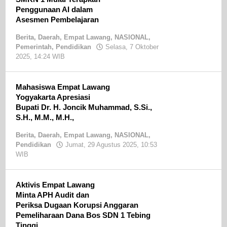
Penggunaan AI dalam
Asesmen Pembelajaran
Berita
,
Daerah
,
Empat Lawang
,
NASIONAL
,
Pemerintah
,
Pendidikan
Selasa, 7 Oktober
2025, 14:24 WIB
oleh
Sandri
SE
Mahasiswa Empat Lawang
Yogyakarta Apresiasi
Bupati Dr. H. Joncik Muhammad, S.Si.,
S.H., M.M., M.H.,
Berita
,
Daerah
,
Empat Lawang
,
NASIONAL
,
Pendidikan
Jumat, 29 Agustus 2025, 10:53
WIB
oleh
Sandri
SE
Aktivis Empat Lawang
Minta APH Audit dan
Periksa Dugaan Korupsi Anggaran
Pemeliharaan Dana Bos SDN 1 Tebing
Tinggi