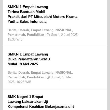
SE
SMKN 1 Empat Lawang
Terima Bantuan Mobil
Praktik dari PT Mitsubishi Motors Krama
Yudha Sales Indonesia
Berita
,
Daerah
,
Empat Lawang
,
NASIONAL
,
Pemerintah
,
Pendidikan
Senin, 2 Juni 2025,
15:38 WIB
oleh
Sandri
SE
SMKN 1 Empat Lawang
Buka Pendaftaran SPMB
Mulai 19 Mei 2025
Berita
,
Daerah
,
Empat Lawang
,
NASIONAL
,
Pemerintah
,
Pendidikan
Jumat, 16 Mei
2025, 16:23 WIB
oleh
Sandri
SE
SMK Negeri 1 Empat
Lawang Laksanakan Uji
Kompetensi Keahlian Bekerjasama di 5