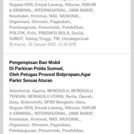
Dugaan KKN
,
Empat Lawang
,
Hiburan
,
HUKUM
& KRIMINAL
,
INTERNASIONAL
,
JAWA BARAT
,
Kesehatan
,
Kriminal
,
NAD
,
NASIONAL
,
Organisasi
,
Otonomi
,
Pagaralam
,
Pembangunan
,
Pemerintah
,
Pendidikan
,
POLITIK
,
Polri
,
PREDIKSI BOLA
,
Sosial
,
SUMUT
,
Tebing Tinggi
,
TNI
,
Uncategorized
Kamis, 30 Januari 2025, 12:28 WIB
oleh
Redaksi
Cakrawala
Pengempisan Ban Mobil
Di Parkiran Polda Sumsel,
Oleh Petugas Provost Bidpropam,Agar
Parkir Sesuai Aturan
Advertorial
,
Agama
,
BENGKULU
,
BENGKULU
TENGAH
,
BENGKULU UTARA
,
Berita
,
Daerah
,
Desa
,
Diskominfo
,
DPRD Bengkulu Utara
,
Dugaan KKN
,
Empat Lawang
,
Hiburan
,
HUKUM
& KRIMINAL
,
INTERNASIONAL
,
JAWA BARAT
,
Kesehatan
,
Kriminal
,
NAD
,
NASIONAL
,
Organisasi
,
Otonomi
,
Pagaralam
,
Pembangunan
,
Pemerintah
,
Pendidikan
,