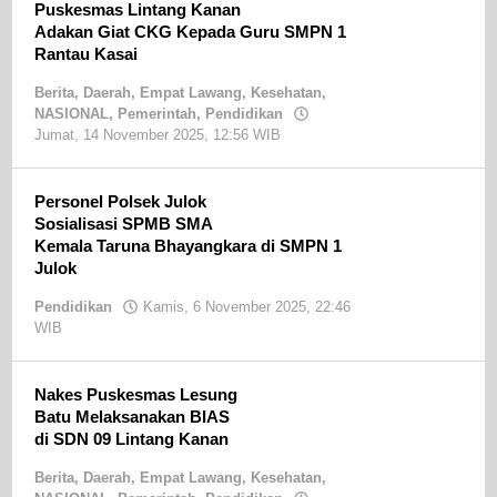
Puskesmas Lintang Kanan
Adakan Giat CKG Kepada Guru SMPN 1
Rantau Kasai
Berita
,
Daerah
,
Empat Lawang
,
Kesehatan
,
NASIONAL
,
Pemerintah
,
Pendidikan
Jumat, 14 November 2025, 12:56 WIB
oleh
Sandri
SE
Personel Polsek Julok
Sosialisasi SPMB SMA
Kemala Taruna Bhayangkara di SMPN 1
Julok
Pendidikan
Kamis, 6 November 2025, 22:46
WIB
oleh
Ainon
Nakes Puskesmas Lesung
Batu Melaksanakan BIAS
di SDN 09 Lintang Kanan
Berita
,
Daerah
,
Empat Lawang
,
Kesehatan
,