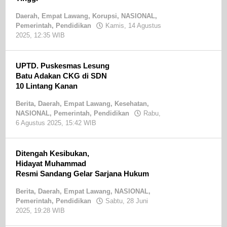
Daerah
,
Empat Lawang
,
Korupsi
,
NASIONAL
,
Pemerintah
,
Pendidikan
Kamis, 14 Agustus
2025, 12:35 WIB
oleh
Sandri
SE
UPTD. Puskesmas Lesung
Batu Adakan CKG di SDN
10 Lintang Kanan
Berita
,
Daerah
,
Empat Lawang
,
Kesehatan
,
NASIONAL
,
Pemerintah
,
Pendidikan
Rabu,
6 Agustus 2025, 15:42 WIB
oleh
Sandri
SE
Ditengah Kesibukan,
Hidayat Muhammad
Resmi Sandang Gelar Sarjana Hukum
Berita
,
Daerah
,
Empat Lawang
,
NASIONAL
,
Pemerintah
,
Pendidikan
Sabtu, 28 Juni
2025, 19:28 WIB
oleh
Sandri