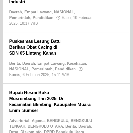
Industri
Daerah
,
Empat Lawang
,
NASIONAL
,
Pemerintah
,
Pendidikan
Rabu, 19 Februari
2025, 18:17 WIB
oleh
Sandri
SE
Puskesmas Lesung Batu
Berikan Obat Cacing di
SDN 05 Lintang Kanan
Berita
,
Daerah
,
Empat Lawang
,
Kesehatan
,
NASIONAL
,
Pemerintah
,
Pendidikan
Kamis, 6 Februari 2025, 15:11 WIB
oleh
Sandri
SE
Bupati Resmi Buka
Musrembang Thn 2025 Di
kecamatan Blimbing Kabupaten Muara
Enim Sumsel
Advertorial
,
Agama
,
BENGKULU
,
BENGKULU
TENGAH
,
BENGKULU UTARA
,
Berita
,
Daerah
,
Desa
,
Diskominfo
,
DPRD Bengkulu Utara
,