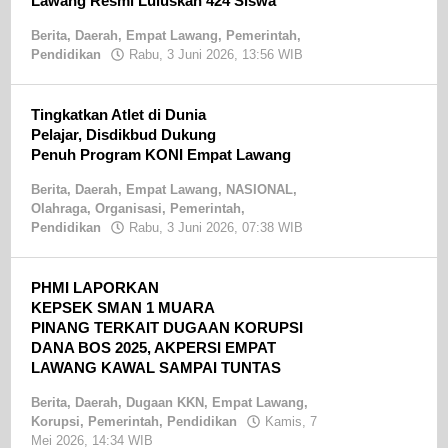
Lawang Resmi Luluskan 424 Siswa
Berita
,
Daerah
,
Empat Lawang
,
Pemerintah
,
Pendidikan
Rabu, 3 Juni 2026, 13:56 WIB
oleh
Sandri
SE
Tingkatkan Atlet di Dunia
Pelajar, Disdikbud Dukung
Penuh Program KONI Empat Lawang ‎
Berita
,
Daerah
,
Empat Lawang
,
NASIONAL
,
Olahraga
,
Organisasi
,
Pemerintah
,
Pendidikan
Rabu, 3 Juni 2026, 07:38 WIB
oleh
Sandri
SE
PHMI LAPORKAN
KEPSEK SMAN 1 MUARA
PINANG TERKAIT DUGAAN KORUPSI
DANA BOS 2025, AKPERSI EMPAT
LAWANG KAWAL SAMPAI TUNTAS
Berita
,
Daerah
,
Dugaan KKN
,
Empat Lawang
,
Korupsi
,
Pemerintah
,
Pendidikan
Kamis, 7
Mei 2026, 14:34 WIB
oleh