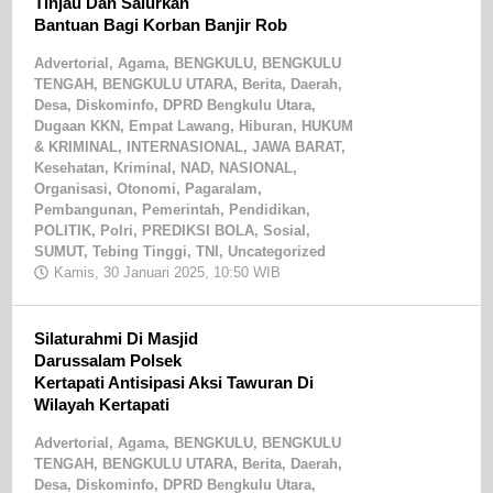
Tinjau Dan Salurkan
Bantuan Bagi Korban Banjir Rob
Advertorial
,
Agama
,
BENGKULU
,
BENGKULU
TENGAH
,
BENGKULU UTARA
,
Berita
,
Daerah
,
Desa
,
Diskominfo
,
DPRD Bengkulu Utara
,
Dugaan KKN
,
Empat Lawang
,
Hiburan
,
HUKUM
& KRIMINAL
,
INTERNASIONAL
,
JAWA BARAT
,
Kesehatan
,
Kriminal
,
NAD
,
NASIONAL
,
Organisasi
,
Otonomi
,
Pagaralam
,
Pembangunan
,
Pemerintah
,
Pendidikan
,
POLITIK
,
Polri
,
PREDIKSI BOLA
,
Sosial
,
SUMUT
,
Tebing Tinggi
,
TNI
,
Uncategorized
Kamis, 30 Januari 2025, 10:50 WIB
oleh
Redaksi
Silaturahmi Di Masjid
Darussalam Polsek
Kertapati Antisipasi Aksi Tawuran Di
Wilayah Kertapati
Advertorial
,
Agama
,
BENGKULU
,
BENGKULU
TENGAH
,
BENGKULU UTARA
,
Berita
,
Daerah
,
Desa
,
Diskominfo
,
DPRD Bengkulu Utara
,