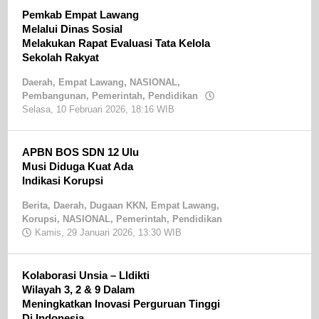
Jurnalis
Pemkab Empat Lawang
Nganjuk
Melalui Dinas Sosial
Melakukan Rapat Evaluasi Tata Kelola
Sekolah Rakyat
Daerah
,
Empat Lawang
,
NASIONAL
,
Pembangunan
,
Pemerintah
,
Pendidikan
Selasa, 10 Februari 2026, 18:16 WIB
oleh
Sandri
SE
APBN BOS SDN 12 Ulu
Musi Diduga Kuat Ada
Indikasi Korupsi
Berita
,
Daerah
,
Dugaan KKN
,
Empat Lawang
,
Korupsi
,
NASIONAL
,
Pemerintah
,
Pendidikan
Kamis, 29 Januari 2026, 13:30 WIB
oleh
Sandri
SE
Kolaborasi Unsia – Lldikti
Wilayah 3, 2 & 9 Dalam
Meningkatkan Inovasi Perguruan Tinggi
Di Indonesia