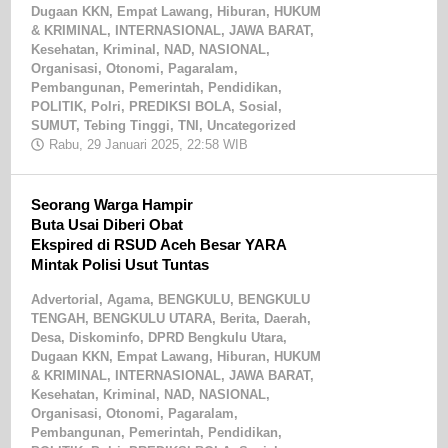
Dugaan KKN
,
Empat Lawang
,
Hiburan
,
HUKUM
& KRIMINAL
,
INTERNASIONAL
,
JAWA BARAT
,
Kesehatan
,
Kriminal
,
NAD
,
NASIONAL
,
Organisasi
,
Otonomi
,
Pagaralam
,
Pembangunan
,
Pemerintah
,
Pendidikan
,
POLITIK
,
Polri
,
PREDIKSI BOLA
,
Sosial
,
SUMUT
,
Tebing Tinggi
,
TNI
,
Uncategorized
Rabu, 29 Januari 2025, 22:58 WIB
oleh
editor17
Seorang Warga Hampir
Buta Usai Diberi Obat
Ekspired di RSUD Aceh Besar YARA
Mintak Polisi Usut Tuntas
Advertorial
,
Agama
,
BENGKULU
,
BENGKULU
TENGAH
,
BENGKULU UTARA
,
Berita
,
Daerah
,
Desa
,
Diskominfo
,
DPRD Bengkulu Utara
,
Dugaan KKN
,
Empat Lawang
,
Hiburan
,
HUKUM
& KRIMINAL
,
INTERNASIONAL
,
JAWA BARAT
,
Kesehatan
,
Kriminal
,
NAD
,
NASIONAL
,
Organisasi
,
Otonomi
,
Pagaralam
,
Pembangunan
,
Pemerintah
,
Pendidikan
,