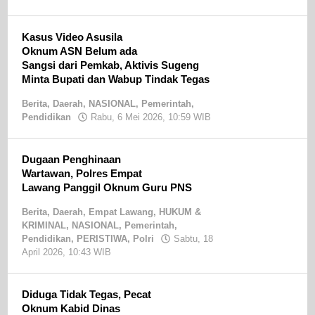
Sandri
SE
Kasus Video Asusila
Oknum ASN Belum ada
Sangsi dari Pemkab, Aktivis Sugeng
Minta Bupati dan Wabup Tindak Tegas
Berita
,
Daerah
,
NASIONAL
,
Pemerintah
,
Pendidikan
Rabu, 6 Mei 2026, 10:59 WIB
oleh
Sandri
SE
Dugaan Penghinaan
Wartawan, Polres Empat
Lawang Panggil Oknum Guru PNS
Berita
,
Daerah
,
Empat Lawang
,
HUKUM &
KRIMINAL
,
NASIONAL
,
Pemerintah
,
Pendidikan
,
PERISTIWA
,
Polri
Sabtu, 18
April 2026, 10:43 WIB
oleh
Sandri
SE
Diduga Tidak Tegas, Pecat
Oknum Kabid Dinas