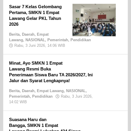
Berita
,
Sasar 7 Kelas Gelombang
Daerah
,
Pertama, SMKN 1 Empat
Empat
Lawang
Lawang Gelar PKL Tahun
,
NASIONAL
,
2026
Pendidikan
,
Berita
,
Daerah
,
Empat
Polri
Lawang
,
NASIONAL
,
Pemerintah
,
Pendidikan
Rabu, 3 Juni 2026, 14:06 WIB
oleh
Rabu,
Sandri
10
SE
Juni
2026,
Minat, Ayo SMKN 1 Empat
19:01
Lawang Resmi Buka
WIB
Penerimaan Siswa Baru TA 2026/2027, Ini
oleh
Jalur dan Syarat Lengkapnya!
Sandri
SE
Berita
,
Daerah
,
Empat Lawang
,
NASIONAL
,
Pemerintah
,
Pendidikan
Rabu, 3 Juni 2026,
14:02 WIB
oleh
Sandri
SE
Suasana Haru dan
Bangga, SMKN 1 Empat