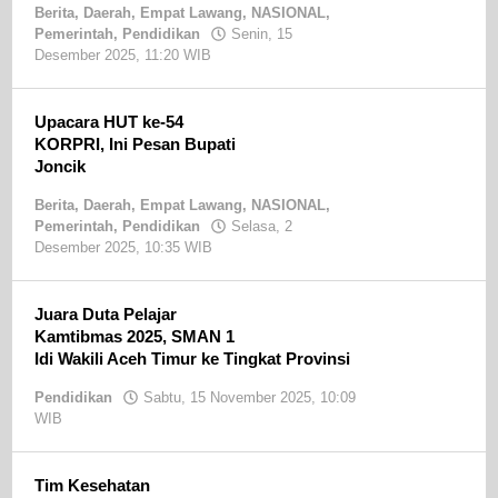
Berita
,
Daerah
,
Empat Lawang
,
NASIONAL
,
Pemerintah
,
Pendidikan
Senin, 15
Desember 2025, 11:20 WIB
oleh
Sandri
SE
Upacara HUT ke-54
KORPRI, Ini Pesan Bupati
Joncik
Berita
,
Daerah
,
Empat Lawang
,
NASIONAL
,
Pemerintah
,
Pendidikan
Selasa, 2
Desember 2025, 10:35 WIB
oleh
Sandri
SE
Juara Duta Pelajar
Kamtibmas 2025, SMAN 1
Idi Wakili Aceh Timur ke Tingkat Provinsi
Pendidikan
Sabtu, 15 November 2025, 10:09
WIB
oleh
Ainon
Tim Kesehatan