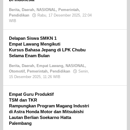
Berita
,
Daerah
,
NASIONAL
,
Pemerintah
,
Pendidikan
Rabu, 17 Desember 2025, 22:04
WIB
oleh
Sandri
SE
Delapan Siswa SMKN 1
Empat Lawang Mengikuti
Kursus Bahasa Jepang di LPK Chubu
Selama Enam Bulan
Berita
,
Daerah
,
Empat Lawang
,
NASIONAL
,
Otomotif
,
Pemerintah
,
Pendidikan
Senin,
15 Desember 2025, 11:26 WIB
oleh
Sandri
SE
Empat Guru Produktif
TSM dan TKR
Rampungkan Program Magang Industri
di Astra Honda Motor dan Mitsubishi
Lautan Berlian Soekarno Hatta
Palembang