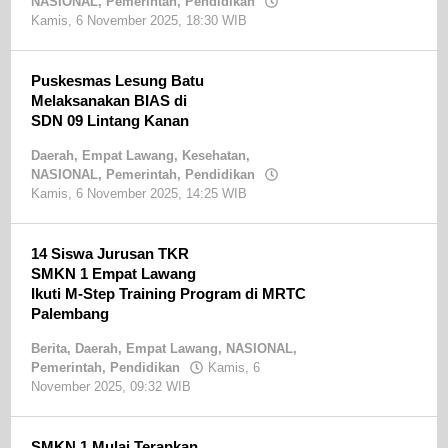
NASIONAL
,
Pemerintah
,
Pendidikan
Kamis, 6 November 2025, 18:30 WIB
oleh
Sandri
SE
Puskesmas Lesung Batu
Melaksanakan BIAS di
SDN 09 Lintang Kanan
Daerah
,
Empat Lawang
,
Kesehatan
,
NASIONAL
,
Pemerintah
,
Pendidikan
Kamis, 6 November 2025, 14:25 WIB
oleh
Sandri
SE
14 Siswa Jurusan TKR
SMKN 1 Empat Lawang
Ikuti M-Step Training Program di MRTC
Palembang
Berita
,
Daerah
,
Empat Lawang
,
NASIONAL
,
Pemerintah
,
Pendidikan
Kamis, 6
November 2025, 09:32 WIB
oleh
Sandri
SE
SMKN 1 Mulai Terapkan