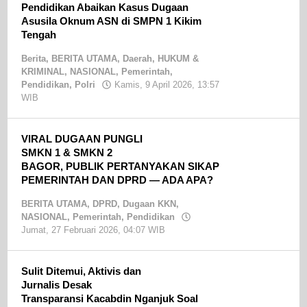
Pendidikan Abaikan Kasus Dugaan
Asusila Oknum ASN di SMPN 1 Kikim
Tengah
Berita
,
BERITA UTAMA
,
Daerah
,
HUKUM &
KRIMINAL
,
NASIONAL
,
Pemerintah
,
Pendidikan
,
Polri
Kamis, 9 April 2026, 13:57
WIB
oleh
Sandri
SE
VIRAL DUGAAN PUNGLI
SMKN 1 & SMKN 2
BAGOR, PUBLIK PERTANYAKAN SIKAP
PEMERINTAH DAN DPRD — ADA APA?
BERITA UTAMA
,
DPRD
,
Dugaan KKN
,
NASIONAL
,
Pemerintah
,
Pendidikan
Jumat, 27 Februari 2026, 04:07 WIB
oleh
Jomsen
Silitonga
Jurnalis
Sulit Ditemui, Aktivis dan
Nganjuk
Jurnalis Desak
Transparansi Kacabdin Nganjuk Soal