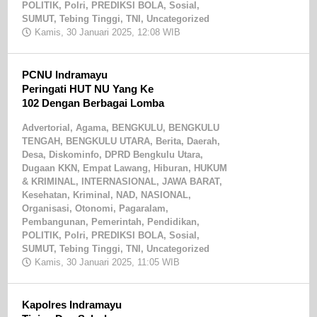
POLITIK
,
Polri
,
PREDIKSI BOLA
,
Sosial
,
SUMUT
,
Tebing Tinggi
,
TNI
,
Uncategorized
Kamis, 30 Januari 2025, 12:08 WIB
oleh
editor17
PCNU Indramayu
Peringati HUT NU Yang Ke
102 Dengan Berbagai Lomba
Advertorial
,
Agama
,
BENGKULU
,
BENGKULU
TENGAH
,
BENGKULU UTARA
,
Berita
,
Daerah
,
Desa
,
Diskominfo
,
DPRD Bengkulu Utara
,
Dugaan KKN
,
Empat Lawang
,
Hiburan
,
HUKUM
& KRIMINAL
,
INTERNASIONAL
,
JAWA BARAT
,
Kesehatan
,
Kriminal
,
NAD
,
NASIONAL
,
Organisasi
,
Otonomi
,
Pagaralam
,
Pembangunan
,
Pemerintah
,
Pendidikan
,
POLITIK
,
Polri
,
PREDIKSI BOLA
,
Sosial
,
SUMUT
,
Tebing Tinggi
,
TNI
,
Uncategorized
Kamis, 30 Januari 2025, 11:05 WIB
oleh
Redaksi
Kapolres Indramayu